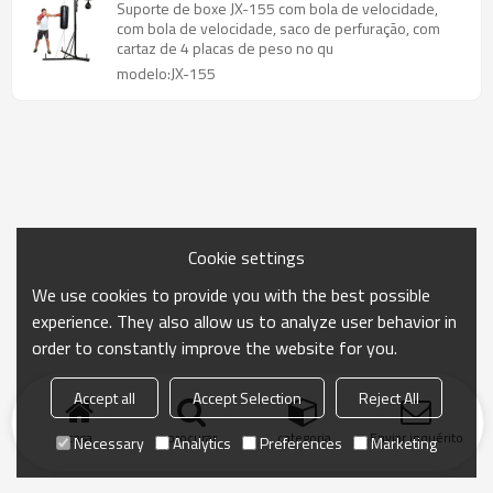
Suporte de boxe JX-155 com bola de velocidade,
com bola de velocidade, saco de perfuração, com
cartaz de 4 placas de peso no qu
modelo:JX-155
Cookie settings
We use cookies to provide you with the best possible
experience. They also allow us to analyze user behavior in
order to constantly improve the website for you.
Accept all
Accept Selection
Reject All
casa
procurar
categoria
Enviar inquérito
Necessary
Analytics
Preferences
Marketing