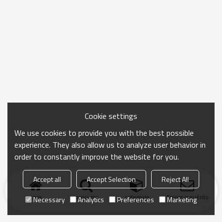
Cookie settings
We use cookies to provide you with the best possible
experience. They also allow us to analyze user behavior in
order to constantly improve the website for you.
Accept all
Accept Selection
Reject All
casa
procurar
categoria
Enviar inquérito
Necessary
Analytics
Preferences
Marketing