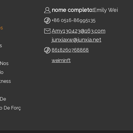
nome completo:
Emily Wei
+86 0516-86995135
ós
Amy130423@163.com
junxiaxw@junxia.net
s
8618260768868
weiminft
-Nos
do
tness
 De
o De Forç