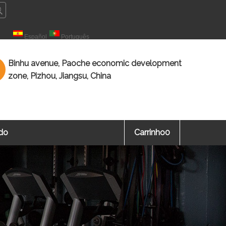
çais
Español
Português
Binhu avenue, Paoche economic development
zone, Pizhou, Jiangsu, China
ado
Carrinho
0