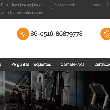
E-mail:tradejunxia@junxia.net
Português
E-mail:junxiaxw@junxia.net
English
Fran
86-0516-86879778
a
Perguntas Frequentes
Contate-Nos
Certific
namento De Forç