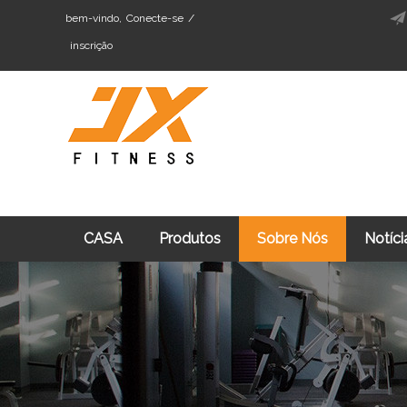
bem-vindo,
Conecte-se
/
inscrição
CASA
Produtos
Sobre Nós
Notíci
Cardio Fitness Equipment
Máquina De Trei