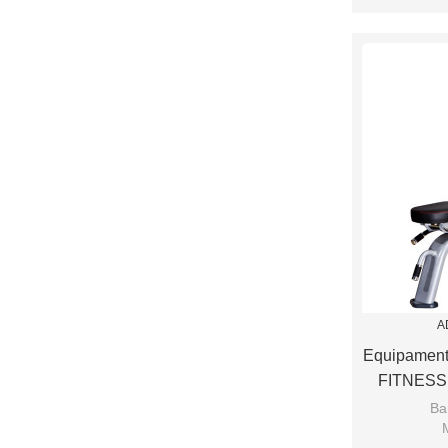
Assento de
A
Equipament
FITNESS 
Ba