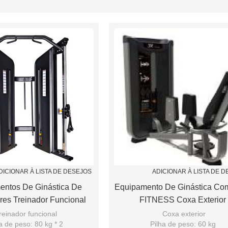
lista
DICIONAR À LISTA DE DESEJOS
ADICIONAR À LISTA DE 
entos De Ginástica De
Equipamento De Ginástica Com
res Treinador Funcional
FITNESS Coxa Exterior
Poderoso
einador funcional
Coxa exterior
a de peso: 80 kg * 2
Pilha de peso: 60 kg