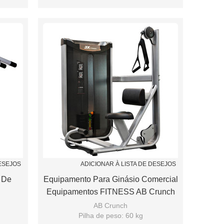
pring
Assento de ajuste de apoio Airspring
DESEJOS
ADICIONAR À LISTA DE DESEJOS
 De
Equipamento Para Ginásio Comercial
Equipamentos FITNESS AB Crunch
AB Crunch
Pilha de peso: 60 kg