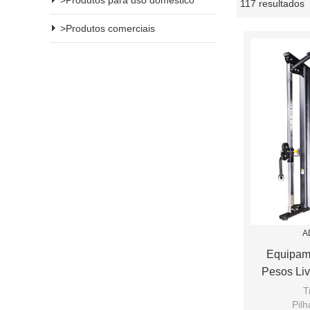
Produtos para uso doméstico
117 resultados
mostruário
Produtos comerciais
A
Equipam
Pesos Liv
Tr
Pilh