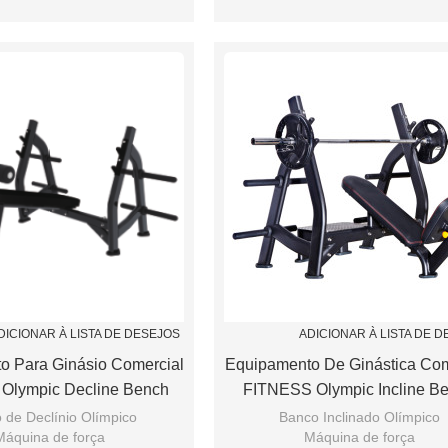
Assento de ajuste de apoio Airs
DICIONAR À LISTA DE DESEJOS
ADICIONAR À LISTA DE 
o Para Ginásio Comercial
Equipamento De Ginástica Com
Olympic Decline Bench
FITNESS Olympic Incline B
 de Declínio Olímpico
Banco Inclinado Olímpico
Máquina de força
Máquina de força