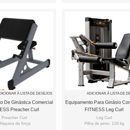
inástica poderosa
Ginástica poderosa
DICIONAR À LISTA DE DESEJOS
ADICIONAR À LISTA DE 
o De Ginástica Comercial
Equipamento Para Ginásio Com
ESS Preacher Curl
FITNESS Leg Curl
Preacher Curl
Leg Curl
Máquina de força
Pilha de peso: 120 kg
inástica poderosa
Assento de ajuste de apoio Airs