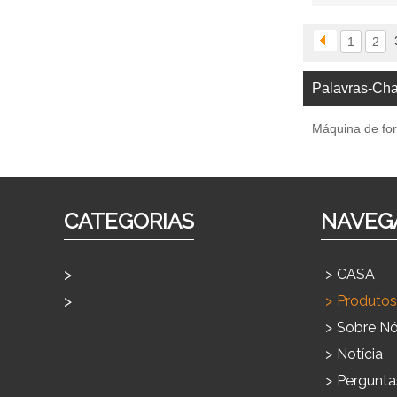
1
2
Palavras-Ch
Máquina de fo
CATEGORIAS
NAVEG
CASA
Produtos Para Uso Doméstico
Produtos
Produtos Comerciais
Sobre N
Notícia
Pergunta