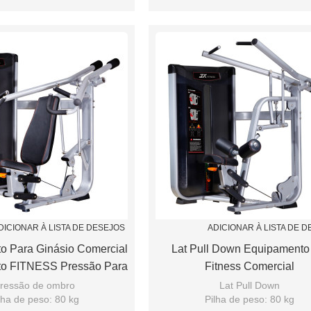
 ajuste de apoio Airspring
Assento de ajuste de apoio Airs
DICIONAR À LISTA DE DESEJOS
ADICIONAR À LISTA DE 
o Para Ginásio Comercial
Lat Pull Down Equipamento
o FITNESS Pressão Para
Fitness Comercial
Ombro
ressão de ombro
Lat Pull Down
lha de peso: 80 kg
Pilha de peso: 80 kg