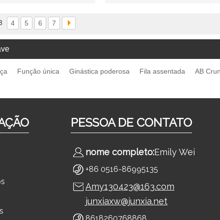
3
4
5
6
7
ave
rça
Função única
Ginástica poderosa
Fila assentada
AB Cru
AÇÃO
PESSOA DE CONTATO
nome completo:
Emily Wei
+86 0516-86995135
ós
Amy130423@163.com
junxiaxw@junxia.net
s
8618260768868