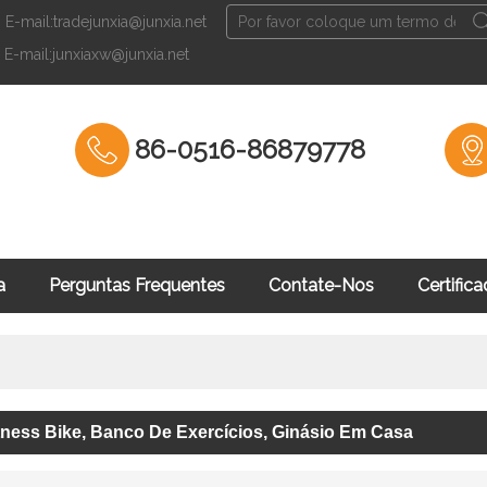
E-mail:tradejunxia@junxia.net
Português
E-mail:junxiaxw@junxia.net
English
Fran
86-0516-86879778
a
Perguntas Frequentes
Contate-Nos
Certific
namento De Forç
itness Bike, Banco De Exercícios, Ginásio Em Casa