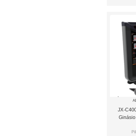
A
JX-C400
Ginásio
Pi