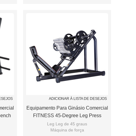
pring
Assento de ajuste de apoio Airspring
DESEJOS
ADICIONAR À LISTA DE DESEJOS
ercial
Equipamento Para Ginásio Comercial
Bench
FITNESS 45-Degree Leg Press
Leg Leg de 45 graus
Máquina de força