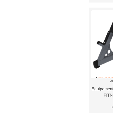
G
A
Equipament
FITN
G