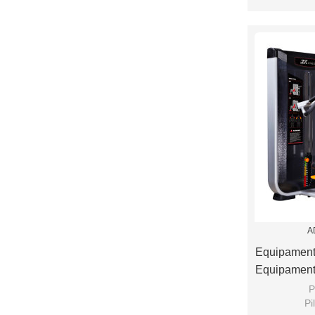
Assento de
A
Equipament
Equipament
P
Pi