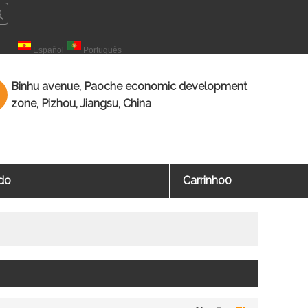
çais
Español
Português
Binhu avenue, Paoche economic development
zone, Pizhou, Jiangsu, China
ado
Carrinho
0