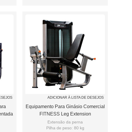
Assento de ajuste de apoio Airspring
DESEJOS
ADICIONAR À LISTA DE DESEJOS
ara
Equipamento Para Ginásio Comercial
entada
FITNESS Leg Extension
Extensão da perna
Pilha de peso: 80 kg