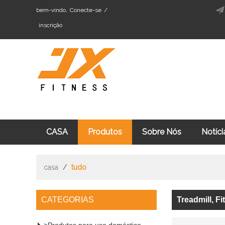
bem-vindo,
Conecte-se
/
inscrição
CASA
Produtos
Sobre Nós
Notíci
Cardio Fitness Equipment
Máquina De Trei
casa
/
tudo
CATEGORIAS
Treadmill, F