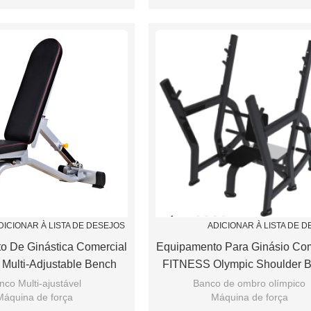
 ajuste de apoio Airspring
Assento de ajuste de apoio Airs
DICIONAR À LISTA DE DESEJOS
ADICIONAR À LISTA DE 
o De Ginástica Comercial
Equipamento Para Ginásio Com
Multi-Adjustable Bench
FITNESS Olympic Shoulder 
nco Multi-ajustável
Banco de ombro olímpico
Máquina de força
Máquina de força