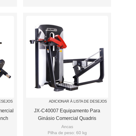
pring
Assento de ajuste de apoio Airspring
DESEJOS
ADICIONAR À LISTA DE DESEJOS
ercial
JX-C40007 Equipamento Para
ench
Ginásio Comercial Quadris
Ancas
Pilha de peso: 60 kg